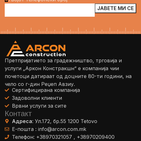
Претпријатието за градежништво, трговија и
услуги „Аркон Констракшн“ е компанија чии
почетоци датираат од доцните 80-ти години, на
чело со г-дин Реџеп Авзиу.
Сертифицирана компанија
Задоволни клиенти
Врвни услуги за сите
Контакт
Адреса
: Ул.172, бр.55 1200 Tetovo
Е-пошта : info@arcon.com.mk
Телефон: ‎+38970321057 , ‎+38970209400