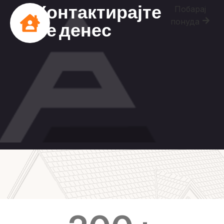
Контактирајте
Побарај
понуда
не денес