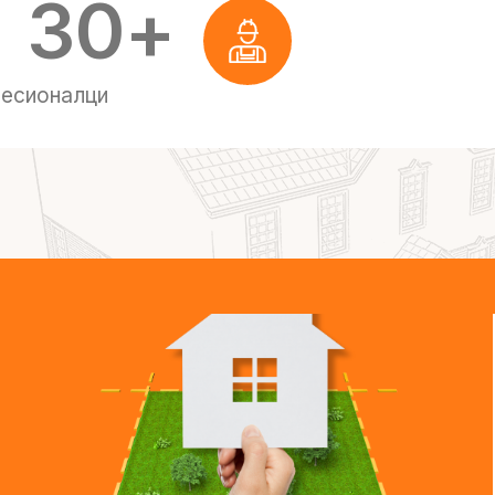
30
+
есионалци