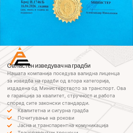
Овластен изведувач на градби
Нашата компанија поседува валидна лиценца
за изведба на градби од втора категорија,
издадена од Министерството за транспорт. Ова
е гаранција за квалитет, стручност и работа
според сите законски стандарди.
Квалитетна и сигурна градба
Почитување на рокови
Јасна и транспарентна комуникација
Транспарентни трошоци