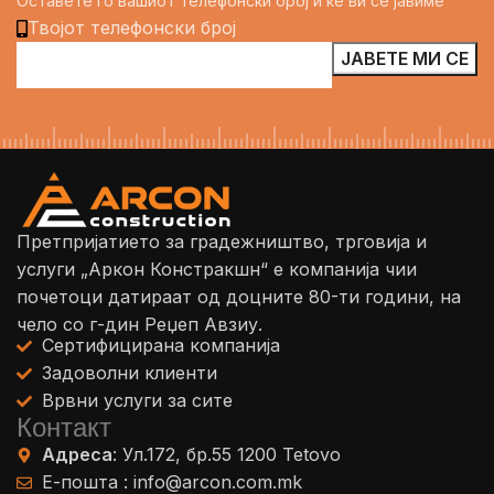
Оставете го вашиот телефонски број и ќе ви се јавиме
Твојот телефонски број
Претпријатието за градежништво, трговија и
услуги „Аркон Констракшн“ е компанија чии
почетоци датираат од доцните 80-ти години, на
чело со г-дин Реџеп Авзиу.
Сертифицирана компанија
Задоволни клиенти
Врвни услуги за сите
Контакт
Адреса
: Ул.172, бр.55 1200 Tetovo
Е-пошта : info@arcon.com.mk