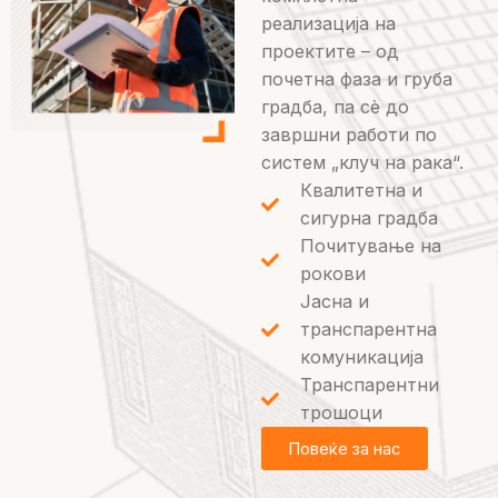
реализација на
проектите – од
почетна фаза и груба
градба, па сè до
завршни работи по
систем „клуч на рака“.
Квалитетна и
сигурна градба
Почитување на
рокови
Јасна и
транспарентна
комуникација
Транспарентни
трошоци
Повеќе за нас