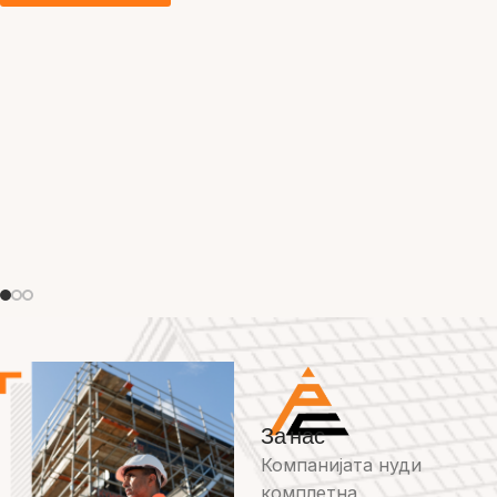
За нас
Компанијата нуди
комплетна