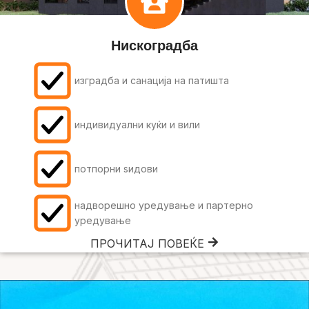
Нискоградба
изградба и санација на патишта
индивидуални куќи и вили
потпорни ѕидови
надворешно уредување и партерно
уредување
ПРОЧИТАЈ ПОВЕЌЕ