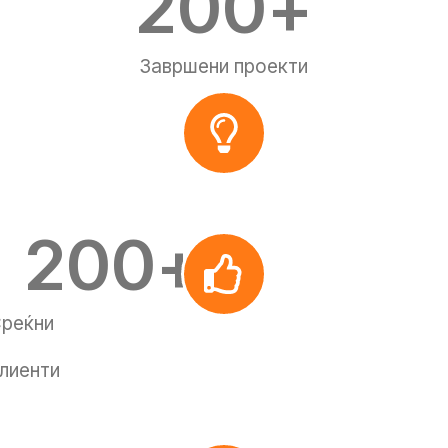
200
+
Завршени проекти
200
+
реќни
лиенти