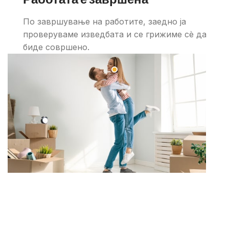
По завршување на работите, заедно ја
проверуваме изведбата и се грижиме сè да
биде совршено.