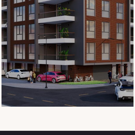
Ул.Водњанска, бр.33