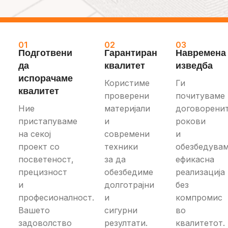
01
02
03
Подготвени
Гарантиран
Навремена
да
квалитет
изведба
испорачаме
Користиме
Ги
квалитет
проверени
почитуваме
Ние
материјали
договорени
пристапуваме
и
рокови
на секој
современи
и
проект со
техники
обезбедува
посветеност,
за да
ефикасна
прецизност
обезбедиме
реализација
и
долготрајни
без
професионалност.
и
компромис
Вашето
сигурни
во
задоволство
резултати.
квалитетот.