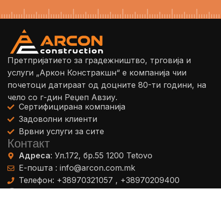
Претпријатието за градежништво, трговија и
услуги „Аркон Констракшн“ е компанија чии
почетоци датираат од доцните 80-ти години, на
чело со г-дин Реџеп Авзиу.
Сертифицирана компанија
Задоволни клиенти
Врвни услуги за сите
Контакт
Адреса
: Ул.172, бр.55 1200 Tetovo
Е-пошта : info@arcon.com.mk
Телефон: ‎+38970321057 , ‎+38970209400
Сите страници
Услуги
Високоградба