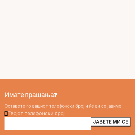
Имате прашања?
Оставете го вашиот телефонски број и ќе ви се јавиме
Твојот телефонски број